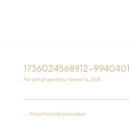
Aller
Navigation
au
des
contenu
articles
1736024568912-994040
Par
parfait geoffrey
/
février 14, 2026
←
Photo Portfolio précédent