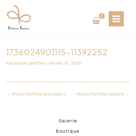
Aller
Navigation
MAIN
au
des
MENU
contenu
articles
1736024901115-11392252
Par
parfait geoffrey
/
février 14, 2026
←
Photo Portfolio précédent
Photo Portfolio suivant
→
Galerie
Boutique