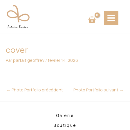
Aller
Navigation
MAIN
au
des
MENU
contenu
articles
cover
Par
parfait geoffrey
/
février 14, 2026
←
Photo Portfolio précédent
Photo Portfolio suivant
→
Galerie
Boutique