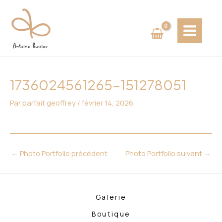
Aller
Navigation
MAIN
au
des
MENU
contenu
articles
1736024561265-151278051
Par
parfait geoffrey
/
février 14, 2026
←
Photo Portfolio précédent
Photo Portfolio suivant
→
Galerie
Boutique