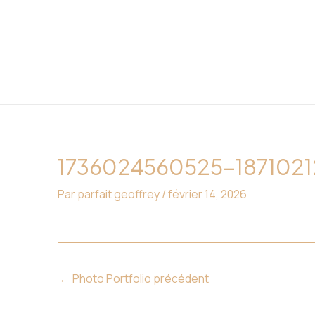
Aller
Navigation
au
des
contenu
articles
1736024560525-187102
Par
parfait geoffrey
/
février 14, 2026
←
Photo Portfolio précédent