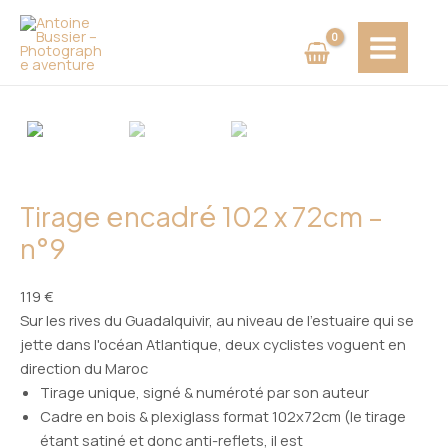
Aller
MAIN
au
MENU
contenu
Tirage encadré 102 x 72cm –
n°9
119
€
Sur les rives du Guadalquivir, au niveau de l'estuaire qui se
jette dans l'océan Atlantique, deux cyclistes voguent en
direction du Maroc
Tirage unique, signé & numéroté par son auteur
Cadre en bois & plexiglass format 102x72cm (le tirage
étant satiné et donc anti-reflets, il est