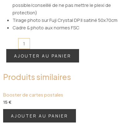
possible/conseillé de ne pas mettre le plexi de
protection)
Tirage photo sur Fuji Crystal DP II satiné 50x70cm
Cadre & photo aux normes FSC
quantité
de
AJOUTER AU PANIER
Tirage
encadré
102
Produits similaires
x
72cm
-
Booster de cartes postales
n°9
15
€
AJOUTER AU PANIER