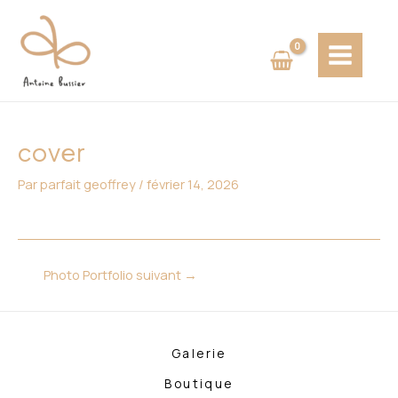
Aller
Navigation
MAIN
au
des
MENU
contenu
articles
cover
Par
parfait geoffrey
/
février 14, 2026
Photo Portfolio suivant
→
Galerie
Boutique