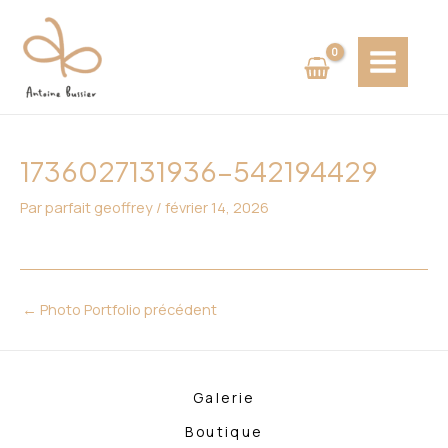
Aller
Navigation
MAIN
au
des
MENU
contenu
articles
1736027131936-542194429
Par
parfait geoffrey
/
février 14, 2026
←
Photo Portfolio précédent
Galerie
Boutique