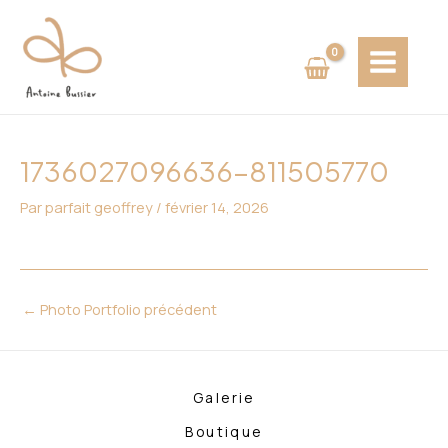
Aller
Navigation
MAIN
au
des
MENU
contenu
articles
1736027096636-811505770
Par
parfait geoffrey
/
février 14, 2026
←
Photo Portfolio précédent
Galerie
Boutique