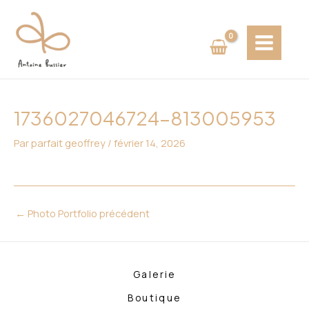
Aller
Navigation
MAIN
au
des
MENU
contenu
articles
1736027046724-813005953
Par
parfait geoffrey
/
février 14, 2026
←
Photo Portfolio précédent
Galerie
Boutique