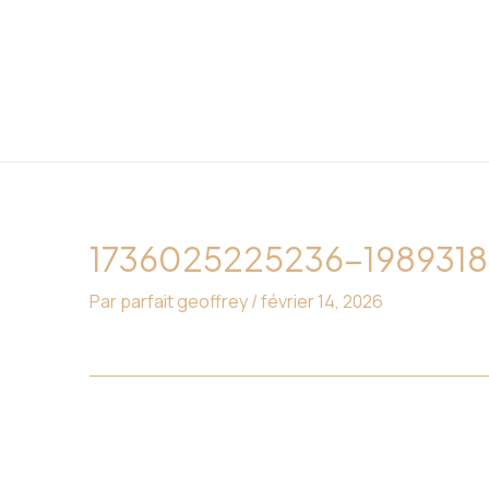
Aller
Navigation
au
des
contenu
articles
1736025225236-198931
Par
parfait geoffrey
/
février 14, 2026