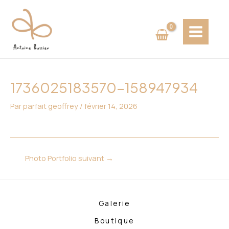
Aller
Navigation
MAIN
au
des
MENU
contenu
articles
1736025183570-158947934
Par
parfait geoffrey
/
février 14, 2026
Photo Portfolio suivant
→
Galerie
Boutique