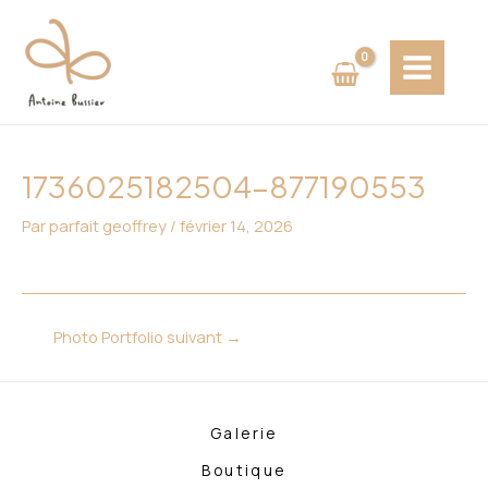
Aller
Navigation
MAIN
au
des
MENU
contenu
articles
1736025182504-877190553
Par
parfait geoffrey
/
février 14, 2026
Photo Portfolio suivant
→
Galerie
Boutique