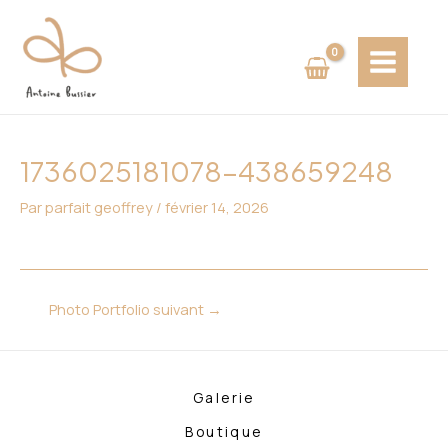
Aller
Navigation
MAIN
au
des
MENU
contenu
articles
1736025181078-438659248
Par
parfait geoffrey
/
février 14, 2026
Photo Portfolio suivant
→
Galerie
Boutique