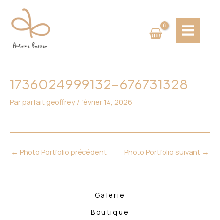
Aller
Navigation
MAIN
au
des
MENU
contenu
articles
1736024999132-676731328
Par
parfait geoffrey
/
février 14, 2026
←
Photo Portfolio précédent
Photo Portfolio suivant
→
Galerie
Boutique