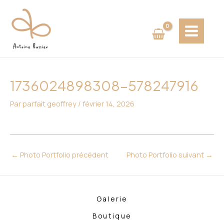
Aller
Navigation
MAIN
au
des
MENU
contenu
articles
1736024898308-578247916
Par
parfait geoffrey
/
février 14, 2026
←
Photo Portfolio précédent
Photo Portfolio suivant
→
Galerie
Boutique