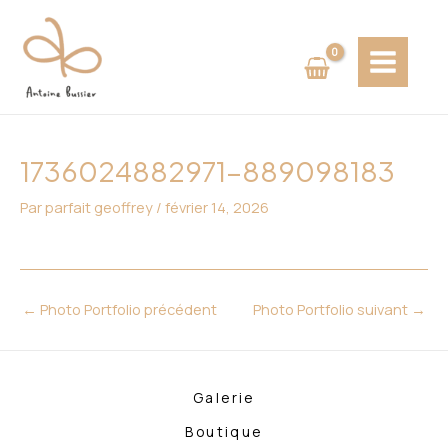
Aller
Navigation
MAIN
au
des
MENU
contenu
articles
1736024882971-889098183
Par
parfait geoffrey
/
février 14, 2026
←
Photo Portfolio précédent
Photo Portfolio suivant
→
Galerie
Boutique