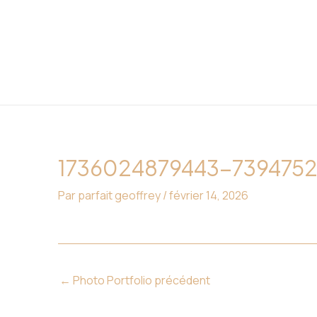
Aller
Navigation
au
des
contenu
articles
1736024879443-739475
Par
parfait geoffrey
/
février 14, 2026
←
Photo Portfolio précédent