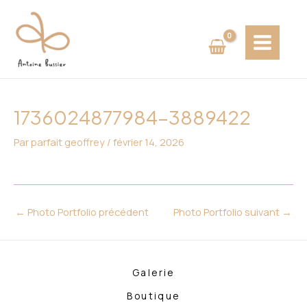
Aller
Navigation
MAIN
au
des
MENU
contenu
articles
1736024877984-3889422
Par
parfait geoffrey
/
février 14, 2026
←
Photo Portfolio précédent
Photo Portfolio suivant
→
Galerie
Boutique