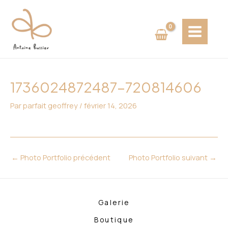
Aller
Navigation
MAIN
au
des
MENU
contenu
articles
1736024872487-720814606
Par
parfait geoffrey
/
février 14, 2026
←
Photo Portfolio précédent
Photo Portfolio suivant
→
Galerie
Boutique