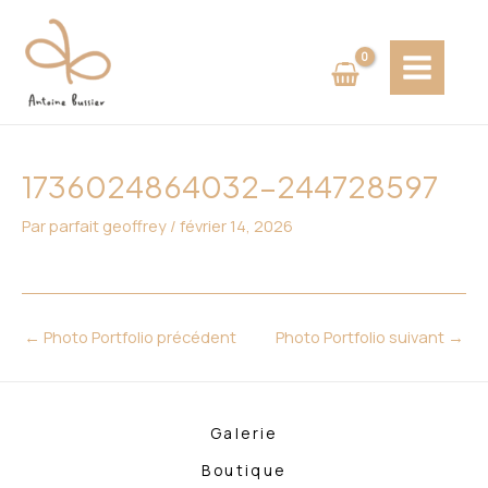
Aller
Navigation
MAIN
au
des
MENU
contenu
articles
1736024864032-244728597
Par
parfait geoffrey
/
février 14, 2026
←
Photo Portfolio précédent
Photo Portfolio suivant
→
Galerie
Boutique