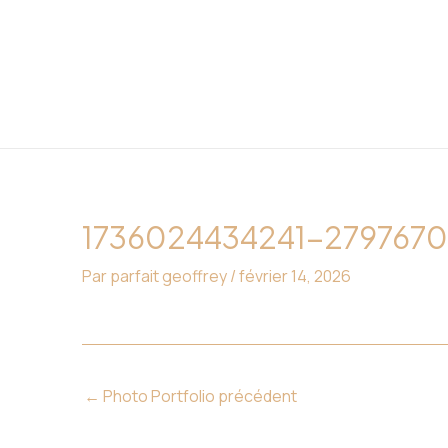
Aller
Navigation
au
des
contenu
articles
1736024434241-279767
Par
parfait geoffrey
/
février 14, 2026
←
Photo Portfolio précédent