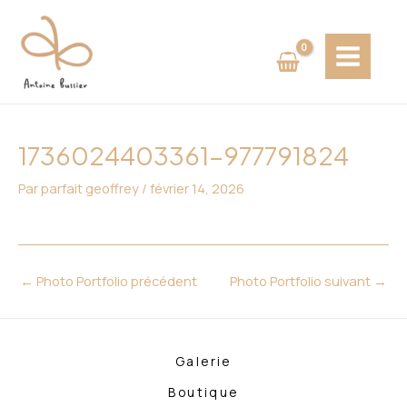
Aller
Navigation
MAIN
au
des
MENU
contenu
articles
1736024403361-977791824
Par
parfait geoffrey
/
février 14, 2026
←
Photo Portfolio précédent
Photo Portfolio suivant
→
Galerie
Boutique